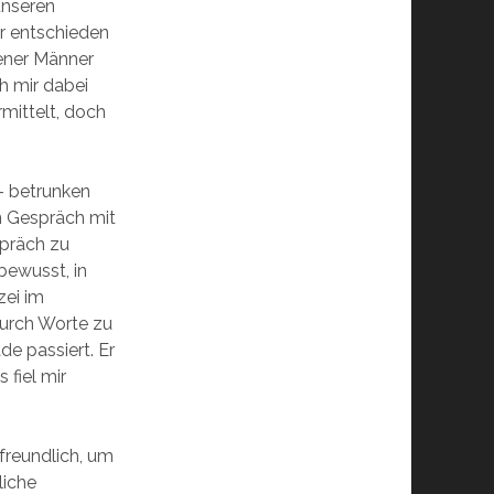
unseren
ir entschieden
kener Männer
h mir dabei
mittelt, doch
– betrunken
n Gespräch mit
spräch zu
bewusst, in
zei im
durch Worte zu
de passiert. Er
 fiel mir
freundlich, um
liche