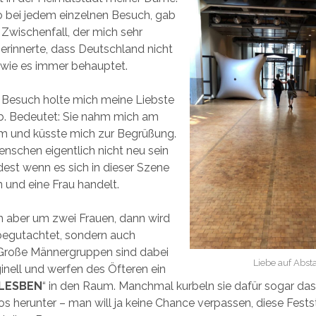
o bei jedem einzelnen Besuch, gab
 Zwischenfall, der mich sehr
 erinnerte, dass Deutschland nicht
t, wie es immer behauptet.
m Besuch holte mich meine Liebste
. Bedeutet: Sie nahm mich am
rm und küsste mich zur Begrüßung.
Menschen eigentlich nicht neu sein
dest wenn es sich in dieser Szene
 und eine Frau handelt.
h aber um zwei Frauen, dann wird
 begutachtet, sondern auch
Große Männergruppen sind dabei
Liebe auf Abst
inell und werfen des Öfteren ein
LESBEN
“ in den Raum. Manchmal kurbeln sie dafür sogar das
s herunter – man will ja keine Chance verpassen, diese Fests