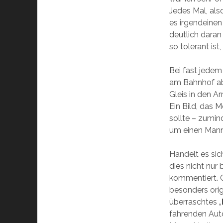
Jedes Mal, als
es irgendeinen
deutlich daran
so tolerant is
Bei fast jede
am Bahnhof ab
Gleis in den A
Ein Bild, das 
sollte – zumin
um einen Mann
Handelt es sic
dies nicht nur
kommentiert. 
besonders orig
überraschtes „
fahrenden Auto