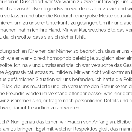
Freundin in Düsseldorf war. Wir waren zu zweit unterwegs, um 
erlich abzuschließen. Irgendwann wurde es aber zu viel und w
zu verlassen und über die Kö durch eine große Meute betrun
eren, um zu unserer Unterkunft zu gelangen. Um ihr und auc
achen, nahm ich ihre Hand. Mir war klar, welches Bild das ver
, da ich wollte, dass sie sich sicher fühlt.
lung schien für einen der Männer so bedrohlich, dass er uns 
h wie er war – direkt homophob beleidigte, zugleich aber ei
ollte. Ich, naiv und unwissend wie ich war, versuchte das Ge
ne Aggressivität etwas zu mildern. Mir war nicht vollkommen 
us gefährlichen Situation wir uns befanden. Ich hatte die Poli
 Blick, die uns musterte und ich versuchte den Betrunkenen 
ne Freundin wiederum verstand offenbar besser, was hier gera
 wir zusammen sind, er fragte nach persönlichen Details und es
wer, darauf freundlich zu antworten.
ch? Nun, genau das lernen wir Frauen von Anfang an. Bleibe 
Gefahr zu bringen. Egal mit welcher Respektlosigkeit das männ