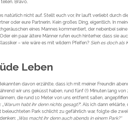
teilen. Bravo.
es natürlich nicht auf. Stellt euch vor, ihr lauft verliebt durch d
tner oder eure Partnerin. Kein großes Ding, eigentlich. In mei
chgeräuschen eines Mannes kommentiert, der nebenbei seine
 Oder ein paar ältere Männer rufen euch hinterher, dass sie au
Klassiker – wie wäre es mit wildem Pfeifen?
Sieh es doch als
üde Leben
Bekannten davon erzählte, dass ich mit meiner Freundin aben
während wir uns geküsst haben, rund fünf (!) Minuten lang von
nnern, die rund 10 Meter von uns entfernt saßen, angepfiffe
 „
Warum habt ihr denn nichts gesagt?
“. Als ich dann erklärte,
 beleuchteten Park schlicht zu gefährlich war, folgte die zweit
 denken:
„Was macht ihr denn auch abends in einem Park?“