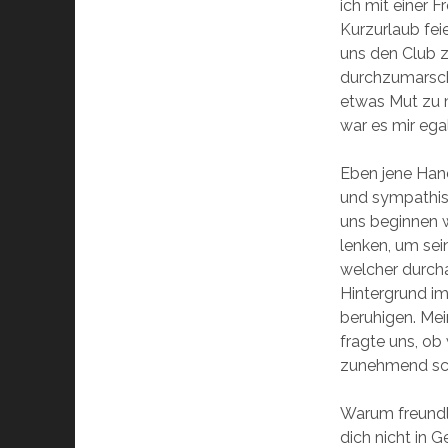
ich mit einer 
Kurzurlaub fei
uns den Club 
durchzumarschi
etwas Mut zu m
war es mir egal
Eben jene Hand
und sympathisc
uns beginnen w
lenken, um sei
welcher durcha
Hintergrund im
beruhigen. Mei
fragte uns, ob
zunehmend sch
Warum freundli
dich nicht in 