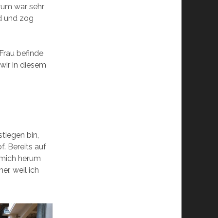
erum war sehr
nd und zog
 Frau befinde
 wir in diesem
tiegen bin,
f. Bereits auf
 mich herum
er, weil ich