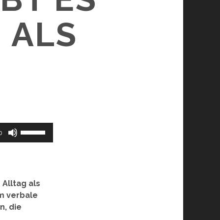
 ALS
Pfeiltasten
0
Hoch/Runter
benutzen,
um
die
 Alltag als
Lautstärke
um verbale
zu
n, die
regeln.