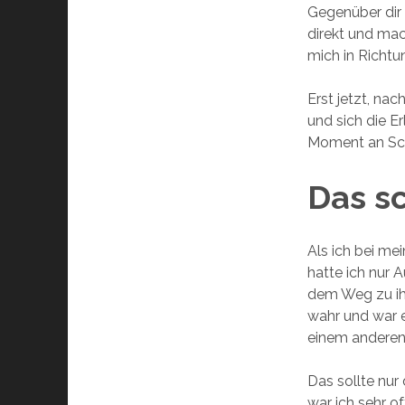
Gegenüber dir 
direkt und mac
mich in Richt
Erst jetzt, nac
und sich die E
Moment an Sch
Das s
Als ich bei me
hatte ich nur 
dem Weg zu ih
wahr und war et
einem anderen
Das sollte nur
war ich sehr o