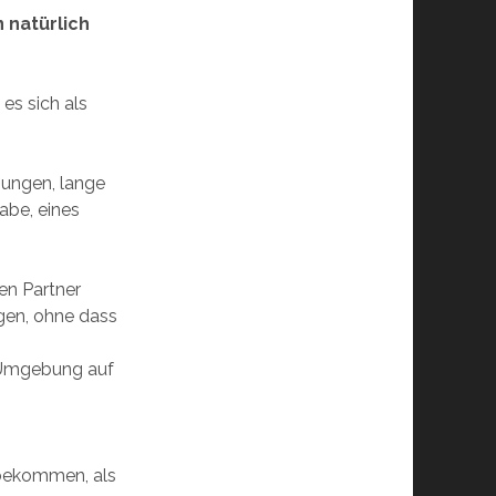
 natürlich
es sich als
hungen, lange
abe, eines
.
en Partner
gen, ohne dass
 Umgebung auf
 bekommen, als