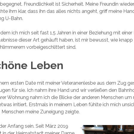
begegnet. Freundlichkeit ist Sicherheit. Meine Freundin wied
hte ihm klar, dass ihn das alles nichts angeht, griff meine Ha
ung U-Bahn.
hdem ich mich seit fast 1,5 Jahren in einer Beziehung mit einer
rlebnisse dieser Art gehäuft haben, ist mir bewusst, wie knapp
limmerem vorbeigeschlittert sind.
chöne Leben
inem ersten Date mit meiner Veteranenlesbe aus dem Zug ges
Augen für sie. Ich nahm ihre Hand und wir verließen den Bahnho
rer Wohnung nahm ich die Blicke der anderen Menschen um
was irritiert. Erstmals in meinem Leben fühlte ich mich unsich
 Menschen meine Zuneigung zeigte.
 der Anfang sein. Seit März 2019
ft in der Heimatstadt meiner Dame.