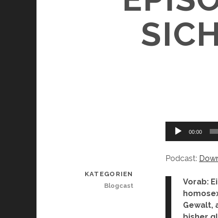
SIC
Audio-
00:00
Player
Podcast:
Down
KATEGORIEN
Vorab: E
Blogcast
homosexu
Gewalt, 
bisher g