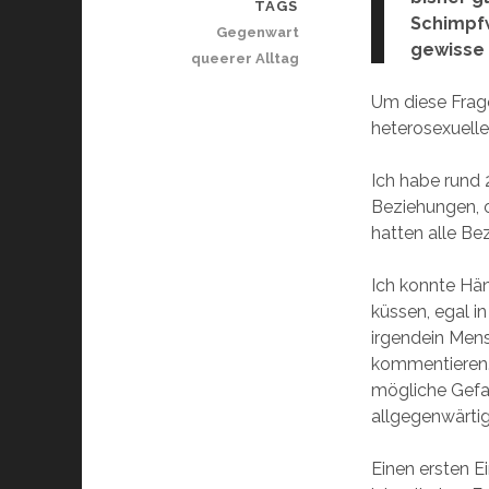
TAGS
Schimpfw
Gegenwart
gewisse 
queerer Alltag
Um diese Frage
heterosexuelle
Ich habe rund 
Beziehungen, o
hatten alle Be
Ich konnte Hän
küssen, egal i
irgendein Men
kommentieren.
mögliche Gefa
allgegenwärti
Einen ersten E