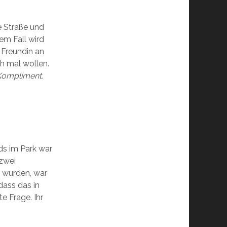
ie Straße und
nem Fall wird
 Freundin an
ch mal wollen.
 Kompliment.
ds im Park war
 zwei
n wurden, war
 dass das in
e Frage. Ihr